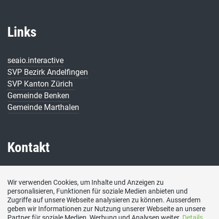
Links
seaio.interactive
SVP Bezirk Andelfingen
SVP Kanton Zürich
Gemeinde Benken
Gemeinde Marthalen
Kontakt
SVP Marthalen-Benken
Wir verwenden Cookies, um Inhalte und Anzeigen zu
personalisieren, Funktionen für soziale Medien anbieten und
E-Mail
Zugriffe auf unsere Webseite analysieren zu können. Ausserdem
info@svp-marthalen-benken.ch
geben wir Informationen zur Nutzung unserer Webseite an unsere
Social Media
Partner für soziale Medien, Werbung und Analysen weiter.
Details